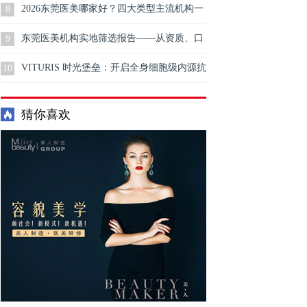
步
2026东莞医美哪家好？四大类型主流机构一
8
次讲透，帮你快速锁定方向
东莞医美机构实地筛选报告——从资质、口
9
碑、项目匹配度三个维度整理
VITURIS 时光堡垒：开启全身细胞级内源抗
10
衰新时代
猜你喜欢