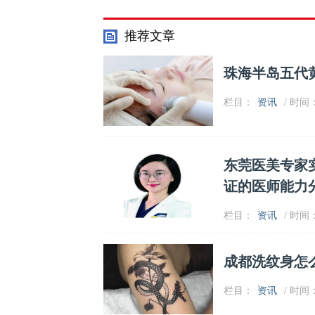
推荐文章
珠海半岛五代
栏目：
资讯
/ 时间：2
东莞医美专家
证的医师能力
栏目：
资讯
/ 时间：2
成都洗纹身怎
栏目：
资讯
/ 时间：2