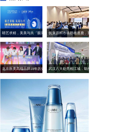
睛艺求精，美美与共「眼周
抗衰原料市场群雄逐鹿，重
年轻化特色诊疗技术共研中
组人源化胶原蛋白已呈大
心」授牌落成仪式
势！
北京医美高端品牌18年历史
武汉八大处亮相江城，助推
保品质北京五洲妇儿医院
健康医美产业再升级