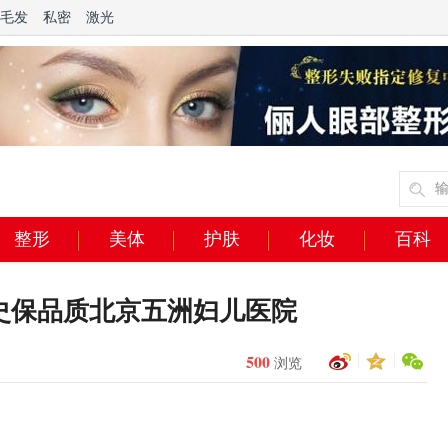
毛发
私密
激光
整形
美体
护肤
化妆
百科
史保品质北京五洲妇儿医院
500
浏览