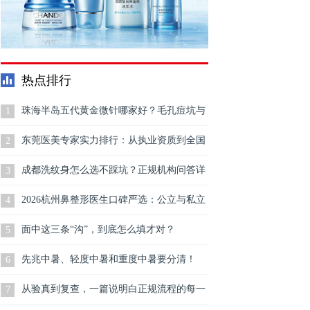
热点排行
珠海半岛五代黄金微针哪家好？毛孔痘坑与
1
肤质怎么判断
东莞医美专家实力排行：从执业资质到全国
2
导师，一份可查证的医师能力分级指南
成都洗纹身怎么选不踩坑？正规机构问答详
3
解
2026杭州鼻整形医生口碑严选：公立与私立
4
4 位知名医生鼻修复靠谱全解析与推荐
面中这三条“沟”，到底怎么填才对？
5
先兆中暑、轻度中暑和重度中暑要分清！
6
从验真到复查，一篇说明白正规流程的每一
7