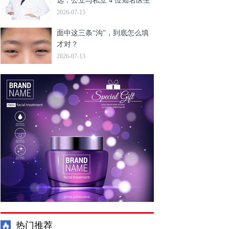
选：公立与私立 4 位知名医生
鼻修复靠谱全解析与推荐
2026-07-15
面中这三条“沟”，到底怎么填
才对？
2026-07-13
热门推荐