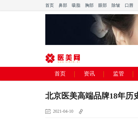
首页
鼻部
吸脂
胸部
眼部
除皱
口唇
首页
资讯
监管
北京医美高端品牌18年历
2021-04-10