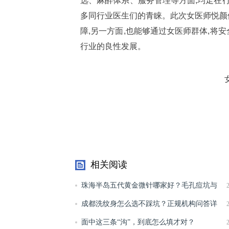
选、麻醉体系、服务管理等方面,均走在行
多同行业医生们的青睐。此次女医师悦颜
障,另一方面,也能够通过女医师群体,将
行业的良性发展。
相关阅读
珠海半岛五代黄金微针哪家好？毛孔痘坑与
肤质怎么判断
成都洗纹身怎么选不踩坑？正规机构问答详
解
面中这三条“沟”，到底怎么填才对？