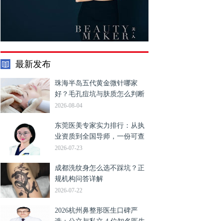
最新发布
珠海半岛五代黄金微针哪家
好？毛孔痘坑与肤质怎么判断
2026-08-04
东莞医美专家实力排行：从执
业资质到全国导师，一份可查
证的医师能力分级指南
2026-07-23
成都洗纹身怎么选不踩坑？正
规机构问答详解
2026-07-22
2026杭州鼻整形医生口碑严