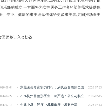
业的前端,强有力的保障系统,透明公开的管理体系,得到了很
俱乐部的成立,一方面将为女性医务工作者的塑美需求提供保
安全、专业、健康的求美理念传递给更多求美者,共同推动医美
女医师签订入会协议
东莞医美专家实力排行：从执业资质到全国
2026-08-04
2026-07-23
导师，一份可查证的医师能力分级指南
2026杭州鼻整形医生口碑严选：公立与私立
2026-07-22
2026-07-15
4 位知名医生鼻修复靠谱全解析与推荐
先兆中暑、轻度中暑和重度中暑要分清！
2026-07-13
2026-07-13