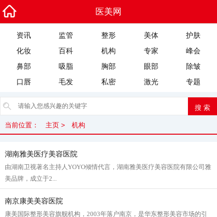
医美网
资讯
监管
整形
美体
护肤
化妆
百科
机构
专家
峰会
鼻部
吸脂
胸部
眼部
除皱
口唇
毛发
私密
激光
专题
当前位置：
主页
>
机构
湖南雅美医疗美容医院
由湖南卫视著名主持人YOYO倾情代言，湖南雅美医疗美容医院有限公司雅
美品牌，成立于2...
南京康美美容医院
康美国际整形美容旗舰机构，2003年落户南京，是华东整形美容市场的引