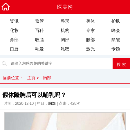
医美网
资讯
监管
整形
美体
护肤
化妆
百科
机构
专家
峰会
鼻部
吸脂
胸部
眼部
除皱
口唇
毛发
私密
激光
专题
当前位置：
主页
>
胸部
假体隆胸后可以哺乳吗？
时间：2020-12-10 | 栏目：
胸部
| 点击：
428次