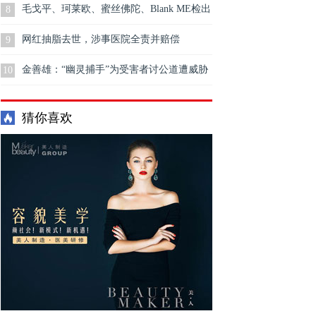
毛戈平、珂莱欧、蜜丝佛陀、Blank ME检出
8
重金属
网红抽脂去世，涉事医院全责并赔偿
9
金善雄：“幽灵捕手”为受害者讨公道遭威胁
10
猜你喜欢