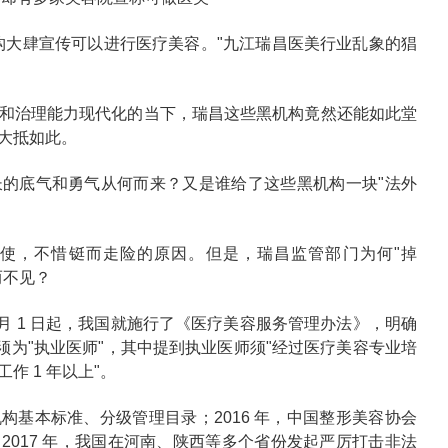
构大肆宣传可以进行医疗美容。"九江瑞昌医美行业乱象的猖
和治理能力现代化的当下，瑞昌这些黑机构竟然还能如此堂
大抵如此。
的底气和勇气从何而来？又是谁给了这些黑机构一块"法外
使，不惜铤而走险的原因。但是，瑞昌监管部门为何"掉
而不见？
 5 月 1 日起，我国就施行了《医疗美容服务管理办法》，明确
须为"执业医师"，其中提到执业医师须"经过医疗美容专业培
 1 年以上"。
布了机构基本标准、分级管理目录；2016 年，中国整形美容协会
2017 年，我国在河南、陕西等多个省份发起严厉打击非法