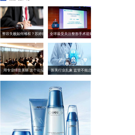
整容失败如何维权？苏婷律
全球最受关注整形手术迎规
师教你依法维权
范发展新机，中国《乳房整
形美容标准》发布
用专业缔造美丽 这个论坛
医美行业乱象 监管不能总
让医美技术规范化操作
慢媒体一步