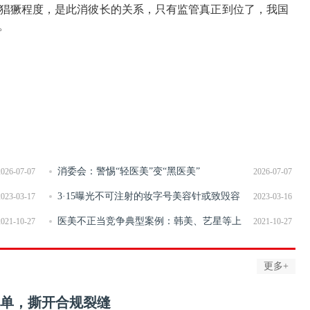
猖獗程度，是此消彼长的关系，只有监管真正到位了，我国
。
消委会：警惕“轻医美”变“黑医美”
2026-07-07
2026-07-07
3·15曝光不可注射的妆字号美容针或致毁容
2023-03-17
2023-03-16
医美不正当竞争典型案例：韩美、艺星等上
2021-10-27
2021-10-27
榜
更多+
罚单，撕开合规裂缝