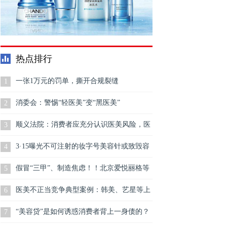
热点排行
一张1万元的罚单，撕开合规裂缝
1
消委会：警惕“轻医美”变“黑医美”
2
顺义法院：消费者应充分认识医美风险，医
3
美机构要提高服务水平
3·15曝光不可注射的妆字号美容针或致毁容
4
假冒“三甲”、制造焦虑！！北京爱悦丽格等
5
多家医美机构被点名
医美不正当竞争典型案例：韩美、艺星等上
6
榜
“美容贷”是如何诱惑消费者背上一身债的？
7