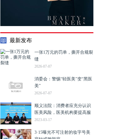
最新发布
一张1万元的罚单，撕开合规裂
缝
2026-07-07
消委会：警惕“轻医美”变“黑医
美”
2026-07-07
顺义法院：消费者应充分认识
医美风险，医美机构要提高服
务水平
2023-03-17
3·15曝光不可注射的妆字号美