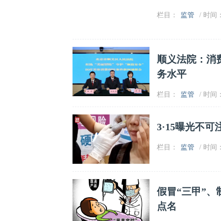
栏目：
监管
/ 时间：2
顺义法院：消
务水平
栏目：
监管
/ 时间：2
3·15曝光不
栏目：
监管
/ 时间：2
假冒“三甲”
点名