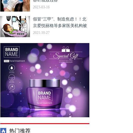
容针或致毁容
2023-03-16
假冒“三甲”、制造焦虑！！北
京爱悦丽格等多家医美机构被
点名
2021-10-27
热门推荐