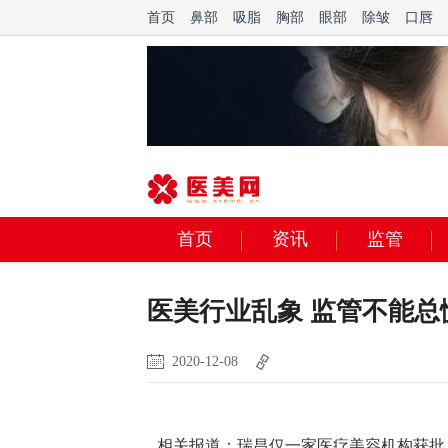
首页
鼻部
吸脂
胸部
眼部
除皱
口唇
首页
资讯
监管
医美行业乱象 监管不能总
2020-12-08
相关报道：
瑞昌仅一家医疗美容机构获批