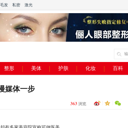
毛发
私密
激光
整形
美体
护肤
化妆
百科
慢媒体一步
363
浏览
 却有多家美容院宣称可做医美